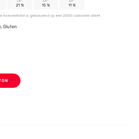
DI*
DI*
DI*
21 %
15 %
11 %
se hoeveelheid is gebaseerd op een 2000 calorieën dieet
k, Gluten
TON