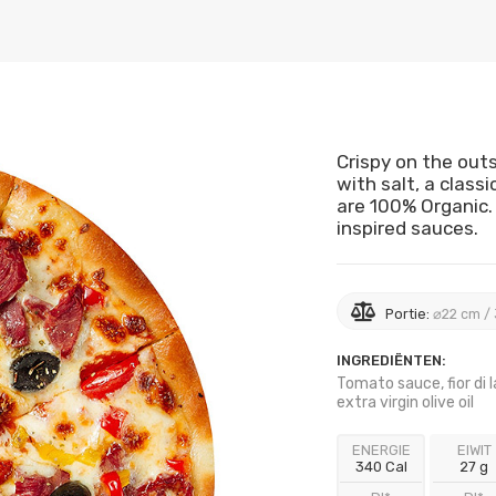
Crispy on the outs
with salt, a class
are 100% Organic. 
inspired sauces.
Portie:
⌀22 cm /
INGREDIËNTEN:
Tomato sauce, fior di 
extra virgin olive oil
ENERGIE
EIWIT
340 Cal
27 g