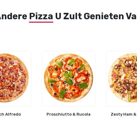
Andere
Pizza
U Zult Genieten V
ch Alfredo
Proschiutto & Rucola
Zesty Ham &