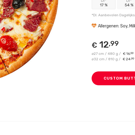
DI*
DI*
17 %
54 %
*DI: Aanbevolen Dagelijk
Allergenen: Soy, Mil
12
,99
€
⌀27 cm / 480 g /
16
,99
€
⌀32 cm / 810 g /
24
,99
€
CUSTOM BUT