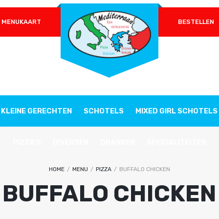
MENUKAART
BESTELLEN
VEREIST
WACHTWOORD
*
ONTHOUDEN
INLOGGEN
KLEINE GERECHTEN
SCHOTELS
MIXED GIRL SCHOTELS
Je wachtwoord vergeten?
PIZZA’S
DIVERSEN
DRANKEN
SPECIALITEITEN
HOME
/
MENU
/
PIZZA
/
BUFFALO CHICKEN
BUFFALO CHICKEN