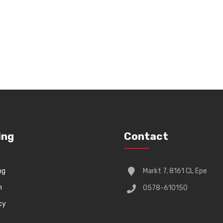
ing
Contact
ng
Markt 7, 8161 CL Epe
n
0578-610150
cy