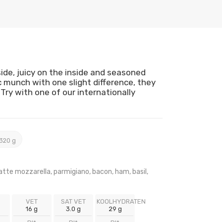
ide, juicy on the inside and seasoned
ic munch with one slight difference, they
Try with one of our internationally
 320 g
latte mozzarella, parmigiano, bacon, ham, basil,
VET
SAT VET
KOOLHYDRATEN
16 g
3.0 g
29 g