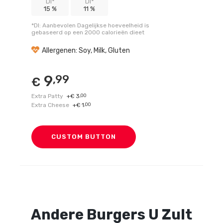
DI*
DI*
15 %
11 %
*DI: Aanbevolen Dagelijkse hoeveelheid is
gebaseerd op een 2000 calorieën dieet
Allergenen: Soy, Milk, Gluten
9
,99
€
Extra Patty
+
3
,00
€
Extra Cheese
+
1
,00
€
CUSTOM BUTTON
Andere
Burgers
U Zult