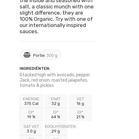
the inside and seasoned with
salt, a classic munch with one
slight difference, they are
100% Organic. Try with one of
our internationally inspired
sauces.
Portie:
300 g
INGREDIËNTEN:
Stacked high with avocado, pepper
Jack, red onion, roasted jalapeños,
tomato & pickles
ENERGIE
EIWIT
VET
375 Cal
32 g
16 g
DI*
DI*
DI*
19 %
64 %
21 %
SAT VET
KOOLHYDRATEN
3.0 g
29 g