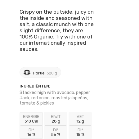
Crispy on the outside, juicy on
the inside and seasoned with
salt, a classic munch with one
slight difference, they are
100% Organic. Try with one of
our internationally inspired
sauces.
Portie:
320 g
INGREDIËNTEN:
Stacked high with avocado, pepper
Jack, red onion, roasted jalapeños,
tomato & pickles
ENERGIE
EIWIT
VET
310 Cal
28 g
12 g
DI*
DI*
DI*
16 %
56 %
15 %