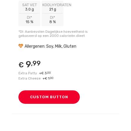
SAT VET
KOOLHYDRATEN
3.0 g
21 g
DI*
DI*
15 %
8 %
*DI: Aanbevolen Dagelijkse hoeveelheid is
gebaseerd op een 2000 calorieën dieet
Allergenen: Soy, Milk, Gluten
9
,99
€
Extra Patty
+
3
,00
€
Extra Cheese
+
1
,00
€
CUSTOM BUTTON